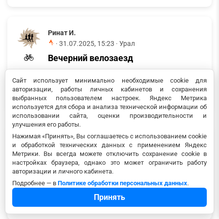
Ринат И.
·
31.07.2025, 15:23
· Урал
Вечерний велозаезд
Длительность
Расстояние
Средняя скорость
Сайт использует минимально необходимые cookie для
00:09:00
1.97
13.13 км/ч
авторизации, работы личных кабинетов и сохранения
выбранных пользователем настроек. Яндекс Метрика
используется для сбора и анализа технической информации об
использовании сайта, оценки производительности и
улучшения его работы.
Нажимая «Принять», Вы соглашаетесь с использованием cookie
Ринат И.
и обработкой технических данных с применением Яндекс
·
31.07.2025, 12:54
· Урал
Метрики. Вы всегда можете отключить сохранение cookie в
настройках браузера, однако это может ограничить работу
Дневной велозаезд
авторизации и личного кабинета.
Подробнее — в
Политике обработки персональных данных
.
Длительность
Расстояние
Средняя скорость
00:17:40
3.29
11.17 км/ч
Принять