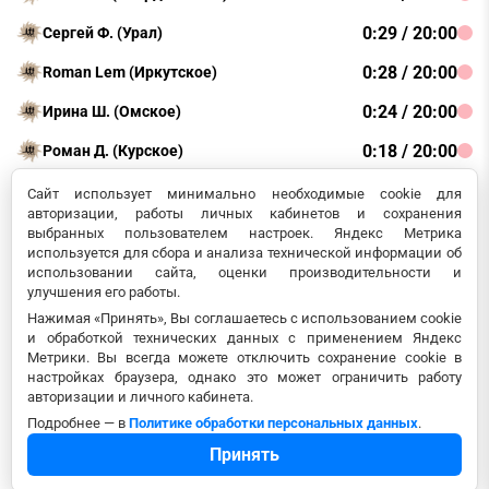
0:29 / 20:00
Сергей Ф. (Урал)
0:28 / 20:00
Roman Lem (Иркутское)
0:24 / 20:00
Ирина Ш. (Омское)
0:18 / 20:00
Роман Д. (Курское)
0:17 / 20:00
Данила Н. (Челябинское)
Сайт использует минимально необходимые cookie для
авторизации, работы личных кабинетов и сохранения
0:15 / 20:00
Евгений С. (Москва)
выбранных пользователем настроек. Яндекс Метрика
используется для сбора и анализа технической информации об
0:13 / 20:00
Владимир Ф. (Владимирское)
использовании сайта, оценки производительности и
улучшения его работы.
0:12 / 20:00
Антон П. (Свердловское)
Нажимая «Принять», Вы соглашаетесь с использованием cookie
и обработкой технических данных с применением Яндекс
0:10 / 20:00
Максим Т (Липецкое)
Метрики. Вы всегда можете отключить сохранение cookie в
настройках браузера, однако это может ограничить работу
авторизации и личного кабинета.
Всего: 764:42:56 часа
Подробнее — в
Политике обработки персональных данных
.
Принять
© so-active.ru
Политика обработки персональных данных