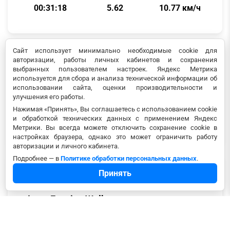
00:31:18
5.62
10.77 км/ч
Сайт использует минимально необходимые cookie для
авторизации, работы личных кабинетов и сохранения
Дмитрий Г.
выбранных пользователем настроек. Яндекс Метрика
·
14.07.2026, 05:19
· Курское
используется для сбора и анализа технической информации об
Morning Run
использовании сайта, оценки производительности и
улучшения его работы.
Нажимая «Принять», Вы соглашаетесь с использованием cookie
Длительность
Расстояние
Темп
и обработкой технических данных с применением Яндекс
01:03:00
15.80
03:59
Метрики. Вы всегда можете отключить сохранение cookie в
настройках браузера, однако это может ограничить работу
авторизации и личного кабинета.
Подробнее — в
Политике обработки персональных данных
.
Дмитрий Г.
Принять
·
13.07.2026, 18:13
· Курское
Evening Walk
Длительность
Расстояние
Средняя скорость