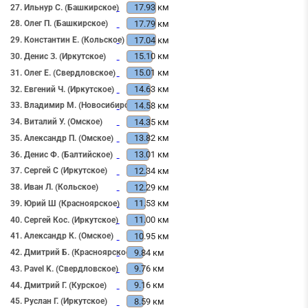
17.93 км
27. Ильнур С. (Башкирское)
17.79 км
28. Олег П. (Башкирское)
17.04 км
29. Константин Е. (Кольское)
15.10 км
30. Денис З. (Иркутское)
15.01 км
31. Олег Е. (Свердловское)
14.63 км
32. Евгений Ч. (Иркутское)
14.58 км
33. Владимир М. (Новосибирское)
14.35 км
34. Виталий У. (Омское)
13.82 км
35. Александр П. (Омское)
13.01 км
36. Денис Ф. (Балтийское)
12.34 км
37. Сергей С (Иркутское)
12.29 км
38. Иван Л. (Кольское)
11.53 км
39. Юрий Ш (Красноярское)
11.00 км
40. Сергей Кос. (Иркутское)
10.95 км
41. Александр К. (Омское)
9.84 км
42. Дмитрий Б. (Красноярское)
9.76 км
43. Pavel K. (Свердловское)
9.16 км
44. Дмитрий Г. (Курское)
8.59 км
45. Руслан Г. (Иркутское)