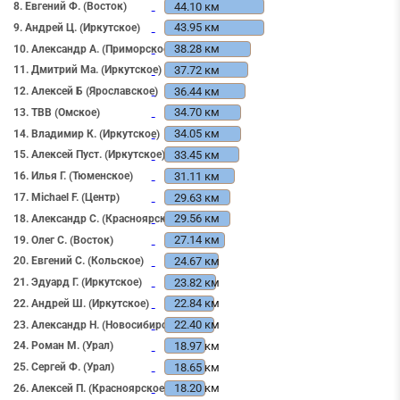
44.10 км
8. Евгений Ф. (Восток)
43.95 км
9. Андрей Ц. (Иркутское)
38.28 км
10. Александр А. (Приморское)
37.72 км
11. Дмитрий Ма. (Иркутское)
36.44 км
12. Алексей Б (Ярославское)
34.70 км
13. ТВВ (Омское)
34.05 км
14. Владимир К. (Иркутское)
33.45 км
15. Алексей Пуст. (Иркутское)
31.11 км
16. Илья Г. (Тюменское)
29.63 км
17. Michael F. (Центр)
29.56 км
18. Александр С. (Красноярское)
27.14 км
19. Олег С. (Восток)
24.67 км
20. Евгений С. (Кольское)
23.82 км
21. Эдуард Г. (Иркутское)
22.84 км
22. Андрей Ш. (Иркутское)
22.40 км
23. Александр Н. (Новосибирское)
18.97 км
24. Роман М. (Урал)
18.65 км
25. Сергей Ф. (Урал)
18.20 км
26. Алексей П. (Красноярское)