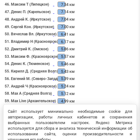
7.34 км
46. Максим Т (Липецкое)
7.14 км
47. Денис П. (Карельское)
7.04 км
48. Андрей К. (Иркутское)
7.00 км
49. Сергей Кон. (Иркутское)
6.41 км
50. Вячеслав Вл. (Иркутское)
6.17 км
51. Владимир Н (Красноярское)
5.86 км
52. Дмитрий К. (Омское)
5.57 км
53. Максим Ф. (Красноярское)
5.46 км
54. Денис К. (Тюменское)
5.43 км
55. Кирилл Д. (Средняя Волга)
5.39 км
56. Евгений М. (Северо-Запад)
5.24 км
57. Андрей Ч (Красноярское)
5.12 км
58. Max A (Средняя Волга)
4.99 км
59. Max Live (Архангельское)
4.61 км
60. Антон Р. (Центр)
Сайт использует минимально необходимые cookie для
4.20 км
61. Вячеслав Вик. (Иркутское)
авторизации, работы личных кабинетов и сохранения
выбранных пользователем настроек. Яндекс Метрика
3.18 км
62. Сергей М. (Кольское)
используется для сбора и анализа технической информации об
2.58 км
63. Антон П. (Свердловское)
использовании сайта, оценки производительности и
2.32 км
64. Алексей П. (Кемеровское)
улучшения его работы.