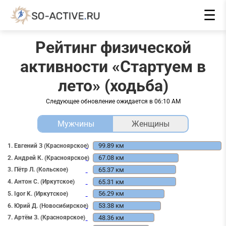
☰
Рейтинг физической
активности «Стартуем в
лето» (ходьба)
Следующее обновление ожидается в
06:10 AM
Мужчины
Женщины
99.89 км
1. Евгений З (Красноярское)
67.08 км
2. Андрей К. (Красноярское)
65.37 км
3. Пётр Л. (Кольское)
65.31 км
4. Антон С. (Иркутское)
56.29 км
5. Igor K. (Иркутское)
53.38 км
6. Юрий Д. (Новосибирское)
48.36 км
7. Артём З. (Красноярское)