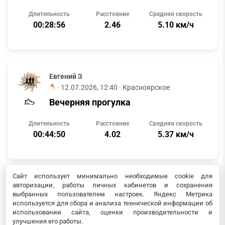
Длительность
Расстояние
Средняя скорость
00:28:56
2.46
5.10 км/ч
Евгений З
·
12.07.2026, 12:40
· Красноярское
Вечерняя прогулка
Длительность
Расстояние
Средняя скорость
00:44:50
4.02
5.37 км/ч
Сайт использует минимально необходимые cookie для
авторизации, работы личных кабинетов и сохранения
Евгений З
выбранных пользователем настроек. Яндекс Метрика
·
12.07.2026, 07:22
· Красноярское
используется для сбора и анализа технической информации об
Тренировка (день)
использовании сайта, оценки производительности и
улучшения его работы.