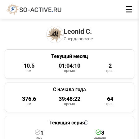
☰
Leonid C.
Свердловское
Текущий месяц
10.5
01:04:10
2
км
время
трен.
С начала года
376.6
39:48:22
64
км
время
трен.
Текущая серия
1
3
дни
недели